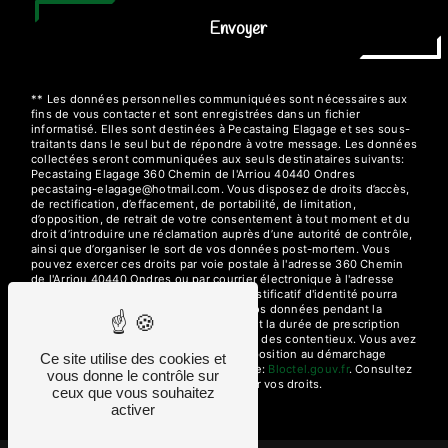
Envoyer
** Les données personnelles communiquées sont nécessaires aux
fins de vous contacter et sont enregistrées dans un fichier
informatisé. Elles sont destinées à Pecastaing Elagage et ses sous-
traitants dans le seul but de répondre à votre message. Les données
collectées seront communiquées aux seuls destinataires suivants:
Pecastaing Elagage 360 Chemin de l'Arriou 40440 Ondres
pecastaing-elagage@hotmail.com. Vous disposez de droits d’accès,
de rectification, d’effacement, de portabilité, de limitation,
d’opposition, de retrait de votre consentement à tout moment et du
droit d’introduire une réclamation auprès d’une autorité de contrôle,
ainsi que d’organiser le sort de vos données post-mortem. Vous
pouvez exercer ces droits par voie postale à l'adresse 360 Chemin
de l'Arriou 40440 Ondres ou par courrier électronique à l'adresse
pecastaing-elagage@hotmail.com. Un justificatif d'identité pourra
vous être demandé. Nous conservons vos données pendant la
période de prise de contact puis pendant la durée de prescription
légale aux fins probatoires et de gestion des contentieux. Vous avez
le droit de vous inscrire sur la liste d'opposition au démarchage
Ce site utilise des cookies et
téléphonique, disponible à cette adresse:
Bloctel.gouv.fr
. Consultez
vous donne le contrôle sur
le site cnil.fr pour plus d’informations sur vos droits.
ceux que vous souhaitez
activer