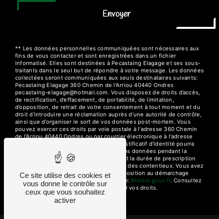
Envoyer
** Les données personnelles communiquées sont nécessaires aux
fins de vous contacter et sont enregistrées dans un fichier
informatisé. Elles sont destinées à Pecastaing Elagage et ses sous-
traitants dans le seul but de répondre à votre message. Les données
collectées seront communiquées aux seuls destinataires suivants:
Pecastaing Elagage 360 Chemin de l'Arriou 40440 Ondres
pecastaing-elagage@hotmail.com. Vous disposez de droits d’accès,
de rectification, d’effacement, de portabilité, de limitation,
d’opposition, de retrait de votre consentement à tout moment et du
droit d’introduire une réclamation auprès d’une autorité de contrôle,
ainsi que d’organiser le sort de vos données post-mortem. Vous
pouvez exercer ces droits par voie postale à l'adresse 360 Chemin
de l'Arriou 40440 Ondres ou par courrier électronique à l'adresse
pecastaing-elagage@hotmail.com. Un justificatif d'identité pourra
vous être demandé. Nous conservons vos données pendant la
période de prise de contact puis pendant la durée de prescription
légale aux fins probatoires et de gestion des contentieux. Vous avez
le droit de vous inscrire sur la liste d'opposition au démarchage
Ce site utilise des cookies et
téléphonique, disponible à cette adresse:
Bloctel.gouv.fr
. Consultez
vous donne le contrôle sur
le site cnil.fr pour plus d’informations sur vos droits.
ceux que vous souhaitez
activer