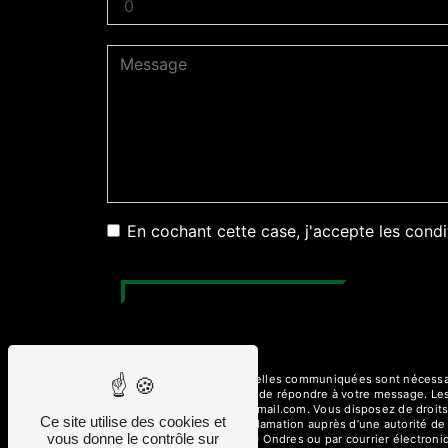
En cochant cette case, j'accepte les condi
** Les données personnelles communiquées sont nécessaires
traitants dans le seul but de répondre à votre message. 
pecastaing-elagage@hotmail.com. Vous disposez de droits d’
Ce site utilise des cookies et
droit d’introduire une réclamation auprès d’une autorité d
vous donne le contrôle sur
Chemin de l'Arriou 40440 Ondres ou par courrier électroni