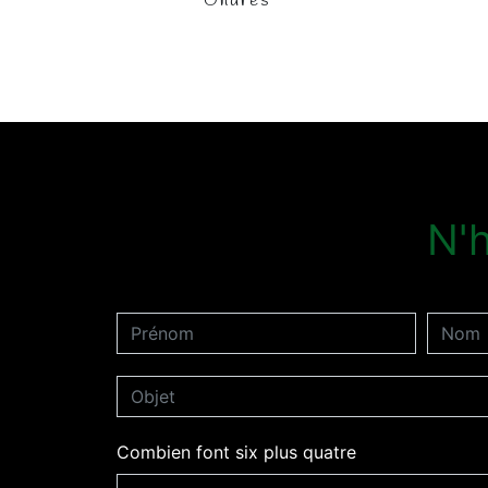
Ondres
N'h
Combien font six plus quatre