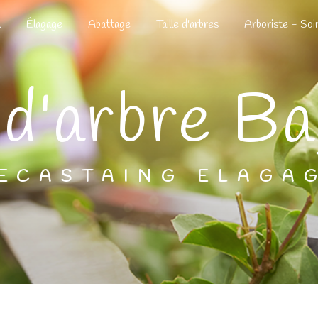
l
Élagage
Abattage
Taille d'arbres
Arboriste - Soi
le d'arbre 
PECASTAING ELAGA